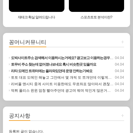
재테크 확실 알려드립니다
스포츠토토 분석이란?
꽁머니커뮤니티
+
도박사이트주소 검색해서 이용하시는거에요? 광고보고 이용하는경우가 대부분이던데
04.04
토무비 주소 찾는데 없어졌나보네요 혹시 비슷한곳 있을까요
04.04
리타 도메인 트위터에는 올라와있던데 운영 안하는가봐요
04.04
토토 대표 도메인 해놓고 그안에서 몇 개씩 또 쪼개던데 이렇게하는 이유가 있나요
04.04
리버풀 맨시티 중계 사이트 이용한애도 무료좌표 많이떠서 괜찮더라구요
04.04
먹튀 폴리스 윈윈 엄청 빨아주던데 광고며 뭐며 먹인게 많은거같네요
04.04
공지사항
+
등록된 글이 없습니다.