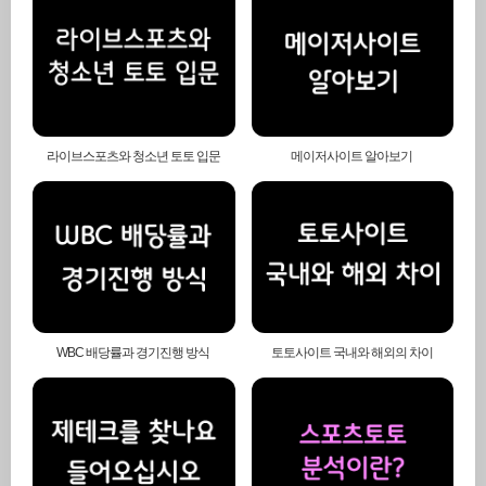
라이브스포츠와 청소년 토토 입문
메이저사이트 알아보기
WBC 배당률과 경기진행 방식
토토사이트 국내와 해외의 차이