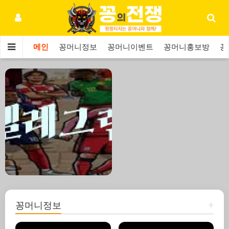
메인
꽁머니정보
꽁머니이벤트
꽁머니홍보방
꽁
꽁머니정보
+