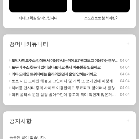
재테크 확실 알려드립니다
스포츠토토 분석이란?
꽁머니커뮤니티
+
도박사이트주소 검색해서 이용하시는거에요? 광고보고 이용하는경우가 대부분이던데
04.04
토무비 주소 찾는데 없어졌나보네요 혹시 비슷한곳 있을까요
04.04
리타 도메인 트위터에는 올라와있던데 운영 안하는가봐요
04.04
토토 대표 도메인 해놓고 그안에서 몇 개씩 또 쪼개던데 이렇게하는 이유가 있나요
04.04
리버풀 맨시티 중계 사이트 이용한애도 무료좌표 많이떠서 괜찮더라구요
04.04
먹튀 폴리스 윈윈 엄청 빨아주던데 광고며 뭐며 먹인게 많은거같네요
04.04
공지사항
+
등록된 글이 없습니다.