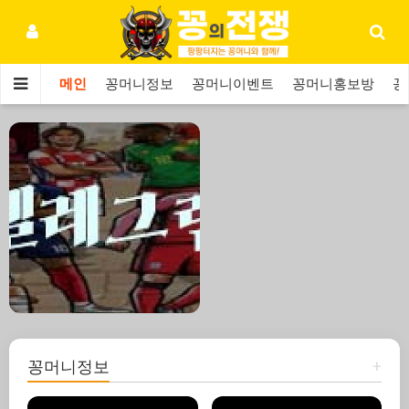
메인
꽁머니정보
꽁머니이벤트
꽁머니홍보방
꽁
꽁머니정보
+