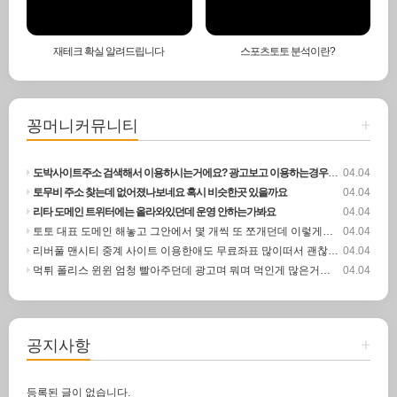
재테크 확실 알려드립니다
스포츠토토 분석이란?
꽁머니커뮤니티
+
도박사이트주소 검색해서 이용하시는거에요? 광고보고 이용하는경우가 대부분이던데
04.04
토무비 주소 찾는데 없어졌나보네요 혹시 비슷한곳 있을까요
04.04
리타 도메인 트위터에는 올라와있던데 운영 안하는가봐요
04.04
토토 대표 도메인 해놓고 그안에서 몇 개씩 또 쪼개던데 이렇게하는 이유가 있나요
04.04
리버풀 맨시티 중계 사이트 이용한애도 무료좌표 많이떠서 괜찮더라구요
04.04
먹튀 폴리스 윈윈 엄청 빨아주던데 광고며 뭐며 먹인게 많은거같네요
04.04
공지사항
+
등록된 글이 없습니다.