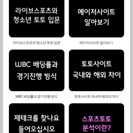
라이브스포츠와 청소년 토토 입문
메이저사이트 알아보기
WBC 배당률과 경기진행 방식
토토사이트 국내와 해외의 차이