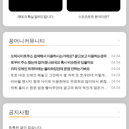
재테크 확실 알려드립니다
스포츠토토 분석이란?
꽁머니커뮤니티
+
도박사이트주소 검색해서 이용하시는거에요? 광고보고 이용하는경우가 대부분이던데
04.04
토무비 주소 찾는데 없어졌나보네요 혹시 비슷한곳 있을까요
04.04
리타 도메인 트위터에는 올라와있던데 운영 안하는가봐요
04.04
토토 대표 도메인 해놓고 그안에서 몇 개씩 또 쪼개던데 이렇게하는 이유가 있나요
04.04
리버풀 맨시티 중계 사이트 이용한애도 무료좌표 많이떠서 괜찮더라구요
04.04
먹튀 폴리스 윈윈 엄청 빨아주던데 광고며 뭐며 먹인게 많은거같네요
04.04
공지사항
+
등록된 글이 없습니다.