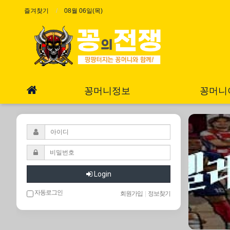
즐겨찾기
08월 06일(목)
꽁머니정보
꽁머니
Login
자동로그인
회원가입
|
정보찾기