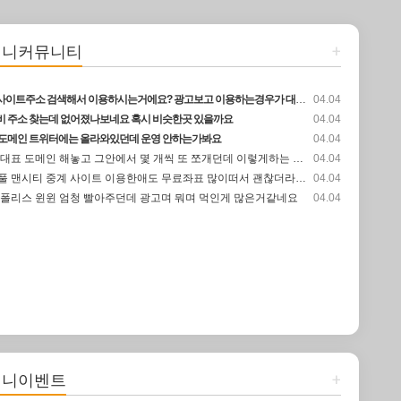
머니커뮤니티
+
이트주소 검색해서 이용하시는거에요? 광고보고 이용하는경우가 대부분이던데
04.04
비 주소 찾는데 없어졌나보네요 혹시 비슷한곳 있을까요
04.04
 도메인 트위터에는 올라와있던데 운영 안하는가봐요
04.04
대표 도메인 해놓고 그안에서 몇 개씩 또 쪼개던데 이렇게하는 이유가 있나요
04.04
 맨시티 중계 사이트 이용한애도 무료좌표 많이떠서 괜찮더라구요
04.04
 폴리스 윈윈 엄청 빨아주던데 광고며 뭐며 먹인게 많은거같네요
04.04
머니이벤트
+