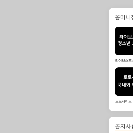
꽁머니
라이브스포츠
토
토토사이트 
공지사