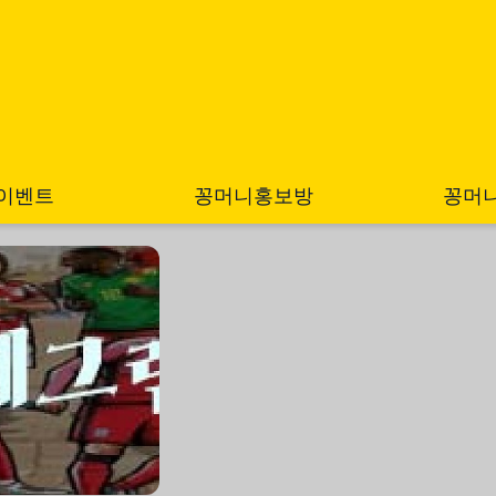
이벤트
꽁머니홍보방
꽁머