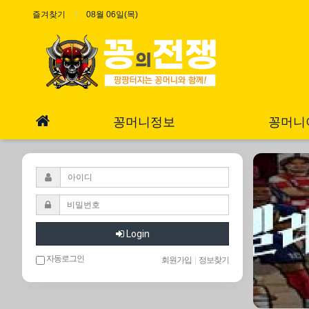
즐겨찾기
08월 06일(목)
꽁머니정보
꽁머니
Login
자동로그인
회원가입
|
정보찾기