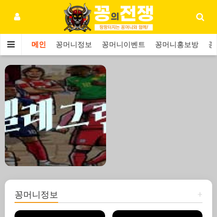
메인
꽁머니정보
꽁머니이벤트
꽁머니홍보방
꽁
꽁머니정보
+