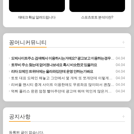
재테크 확실 알려드립니다
스포츠토토 분석이란?
꽁머니커뮤니티
+
도박사이트주소 검색해서 이용하시는거에요? 광고보고 이용하는경우가 대부분이던데
04.04
토무비 주소 찾는데 없어졌나보네요 혹시 비슷한곳 있을까요
04.04
리타 도메인 트위터에는 올라와있던데 운영 안하는가봐요
04.04
토토 대표 도메인 해놓고 그안에서 몇 개씩 또 쪼개던데 이렇게하는 이유가 있나요
04.04
리버풀 맨시티 중계 사이트 이용한애도 무료좌표 많이떠서 괜찮더라구요
04.04
먹튀 폴리스 윈윈 엄청 빨아주던데 광고며 뭐며 먹인게 많은거같네요
04.04
공지사항
+
등록된 글이 없습니다.