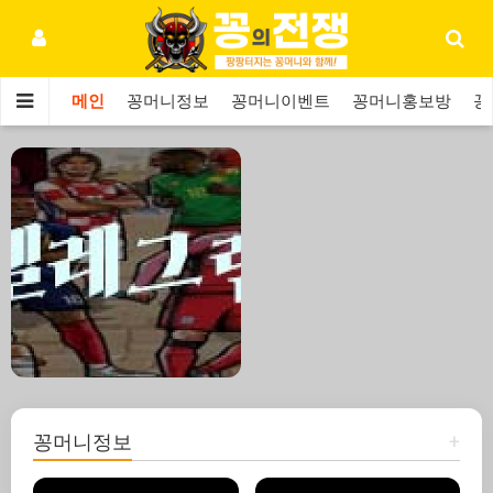
메인
꽁머니정보
꽁머니이벤트
꽁머니홍보방
꽁
꽁머니정보
+