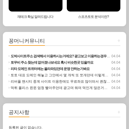
재테크 확실 알려드립니다
스포츠토토 분석이란?
꽁머니커뮤니티
+
도박사이트주소 검색해서 이용하시는거에요? 광고보고 이용하는경우가 대부분이던데
04.04
토무비 주소 찾는데 없어졌나보네요 혹시 비슷한곳 있을까요
04.04
리타 도메인 트위터에는 올라와있던데 운영 안하는가봐요
04.04
토토 대표 도메인 해놓고 그안에서 몇 개씩 또 쪼개던데 이렇게하는 이유가 있나요
04.04
리버풀 맨시티 중계 사이트 이용한애도 무료좌표 많이떠서 괜찮더라구요
04.04
먹튀 폴리스 윈윈 엄청 빨아주던데 광고며 뭐며 먹인게 많은거같네요
04.04
공지사항
+
등록된 글이 없습니다.