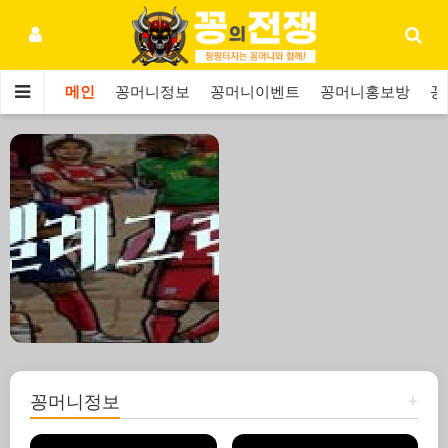
메인
꽁머니정보
꽁머니이벤트
꽁머니홍보방
꽁
꽁머니정보
+