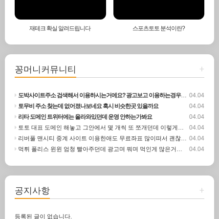
재테크 확실 알려드립니다
스포츠토토 분석이란?
꽁머니커뮤니티
+
도박사이트주소 검색해서 이용하시는거에요? 광고보고 이용하는경우가 대부분이던데
04.04
토무비 주소 찾는데 없어졌나보네요 혹시 비슷한곳 있을까요
04.04
리타 도메인 트위터에는 올라와있던데 운영 안하는가봐요
04.04
토토 대표 도메인 해놓고 그안에서 몇 개씩 또 쪼개던데 이렇게하는 이유가 있나요
04.04
리버풀 맨시티 중계 사이트 이용한애도 무료좌표 많이떠서 괜찮더라구요
04.04
먹튀 폴리스 윈윈 엄청 빨아주던데 광고며 뭐며 먹인게 많은거같네요
04.04
공지사항
+
등록된 글이 없습니다.