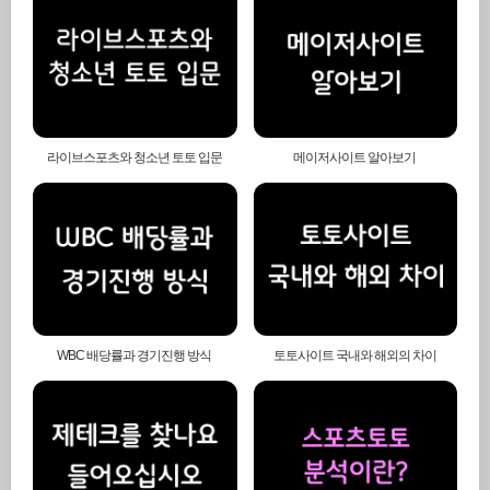
라이브스포츠와 청소년 토토 입문
메이저사이트 알아보기
WBC 배당률과 경기진행 방식
토토사이트 국내와 해외의 차이