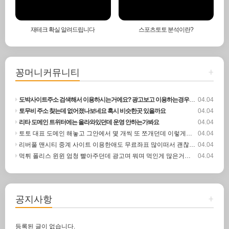
재테크 확실 알려드립니다
스포츠토토 분석이란?
꽁머니커뮤니티
+
도박사이트주소 검색해서 이용하시는거에요? 광고보고 이용하는경우가 대부분이던데
04.04
토무비 주소 찾는데 없어졌나보네요 혹시 비슷한곳 있을까요
04.04
리타 도메인 트위터에는 올라와있던데 운영 안하는가봐요
04.04
토토 대표 도메인 해놓고 그안에서 몇 개씩 또 쪼개던데 이렇게하는 이유가 있나요
04.04
리버풀 맨시티 중계 사이트 이용한애도 무료좌표 많이떠서 괜찮더라구요
04.04
먹튀 폴리스 윈윈 엄청 빨아주던데 광고며 뭐며 먹인게 많은거같네요
04.04
공지사항
+
등록된 글이 없습니다.