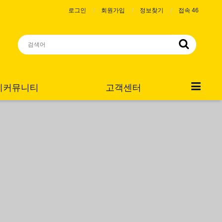
로그인
회원가입
정보찾기
접속 46
니커뮤니티
고객센터