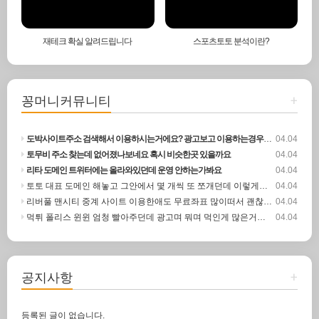
재테크 확실 알려드립니다
스포츠토토 분석이란?
꽁머니커뮤니티
+
도박사이트주소 검색해서 이용하시는거에요? 광고보고 이용하는경우가 대부분이던데
04.04
토무비 주소 찾는데 없어졌나보네요 혹시 비슷한곳 있을까요
04.04
리타 도메인 트위터에는 올라와있던데 운영 안하는가봐요
04.04
토토 대표 도메인 해놓고 그안에서 몇 개씩 또 쪼개던데 이렇게하는 이유가 있나요
04.04
리버풀 맨시티 중계 사이트 이용한애도 무료좌표 많이떠서 괜찮더라구요
04.04
먹튀 폴리스 윈윈 엄청 빨아주던데 광고며 뭐며 먹인게 많은거같네요
04.04
공지사항
+
등록된 글이 없습니다.