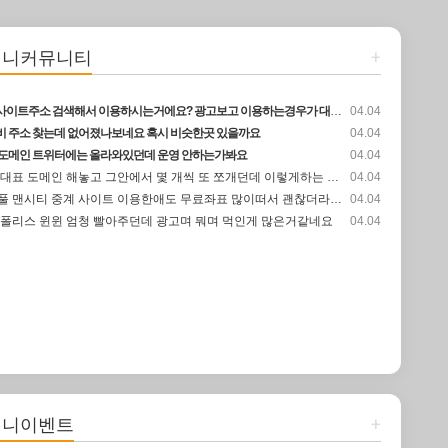
머니커뮤니티
+
이트주소 검색해서 이용하시는거에요? 광고보고 이용하는경우가 대부분이던데
04.04
비 주소 찾는데 없어졌나보네요 혹시 비슷한곳 있을까요
04.04
 도메인 트위터에는 올라와있던데 운영 안하는가봐요
04.04
대표 도메인 해놓고 그안에서 몇 개씩 또 쪼개던데 이렇게하는 이유가 있나요
04.04
 맨시티 중계 사이트 이용한애도 무료좌표 많이떠서 괜찮더라구요
04.04
 폴리스 윈윈 엄청 빨아주던데 광고며 뭐며 먹인게 많은거같네요
04.04
머니이벤트
+