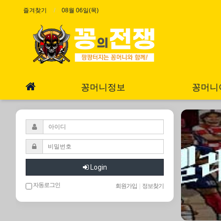
즐겨찾기
08월 06일(목)
꽁머니정보
꽁머니
Login
자동로그인
회원가입
|
정보찾기