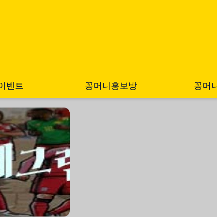
이벤트
꽁머니홍보방
꽁머