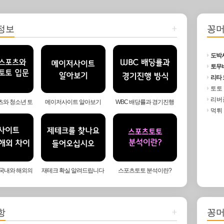
정보
+
꽁
도박사
토무
리타
토토 
리버풀
와 청소년 토
메이저사이트 알아보기
WBC 배당률과 경기진행
먹튀
 입문
방식
국내와 해외의
재테크 확실 알려드립니다
스포츠토토 분석이란?
차이
항
+
꽁