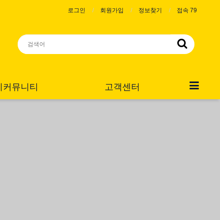
로그인
회원가입
정보찾기
접속 79
니커뮤니티
고객센터