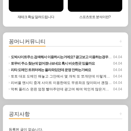
재테크 확실 알려드립니다
스포츠토토 분석이란?
꽁머니커뮤니티
+
도박사이트주소 검색해서 이용하시는거에요? 광고보고 이용하는경우가 대부분이던데
04.04
토무비 주소 찾는데 없어졌나보네요 혹시 비슷한곳 있을까요
04.04
리타 도메인 트위터에는 올라와있던데 운영 안하는가봐요
04.04
토토 대표 도메인 해놓고 그안에서 몇 개씩 또 쪼개던데 이렇게하는 이유가 있나요
04.04
리버풀 맨시티 중계 사이트 이용한애도 무료좌표 많이떠서 괜찮더라구요
04.04
먹튀 폴리스 윈윈 엄청 빨아주던데 광고며 뭐며 먹인게 많은거같네요
04.04
공지사항
+
등록된 글이 없습니다.