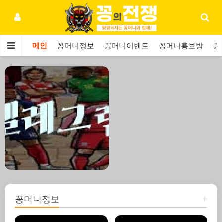
메인
꽁머니정보
꽁머니이벤트
꽁머니홍보방
꽁
꽁머니정보
+