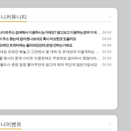
머니커뮤니티
+
이트주소 검색해서 이용하시는거에요? 광고보고 이용하는경우가 대부분이던데
04.04
비 주소 찾는데 없어졌나보네요 혹시 비슷한곳 있을까요
04.04
 도메인 트위터에는 올라와있던데 운영 안하는가봐요
04.04
대표 도메인 해놓고 그안에서 몇 개씩 또 쪼개던데 이렇게하는 이유가 있나요
04.04
 맨시티 중계 사이트 이용한애도 무료좌표 많이떠서 괜찮더라구요
04.04
 폴리스 윈윈 엄청 빨아주던데 광고며 뭐며 먹인게 많은거같네요
04.04
머니이벤트
+