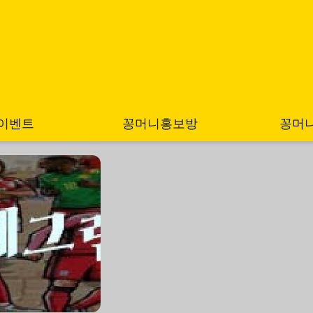
이벤트
꽁머니홍보방
꽁머