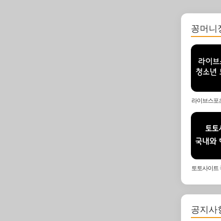
꽁머니
라이브스포츠
토
토토사이트 
공지사