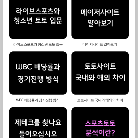
라이브스포츠와 청소년 토토 입문
메이저사이트 알아보기
WBC 배당률과 경기진행 방식
토토사이트 국내와 해외의 차이