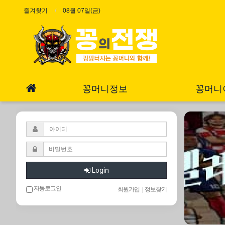
즐겨찾기
08월 07일(금)
꽁머니정보
꽁머니
Login
자동로그인
회원가입
|
정보찾기