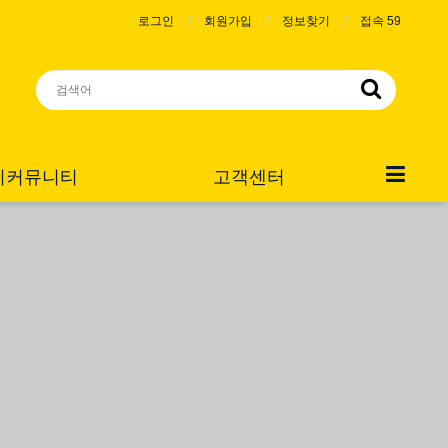
로그인
회원가입
정보찾기
접속 59
니커뮤니티
고객센터