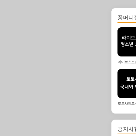
꽁머니
라이브스포츠
토
토토사이트 
공지사