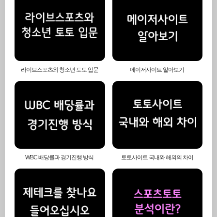
라이브스포츠와 청소년 토토 입문
메이저사이트 알아보기
WBC 배당률과 경기진행 방식
토토사이트 국내와 해외의 차이