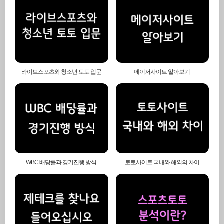
라이브스포츠와 청소년 토토 입문
메이저사이트 알아보기
WBC 배당률과 경기진행 방식
토토사이트 국내와 해외의 차이