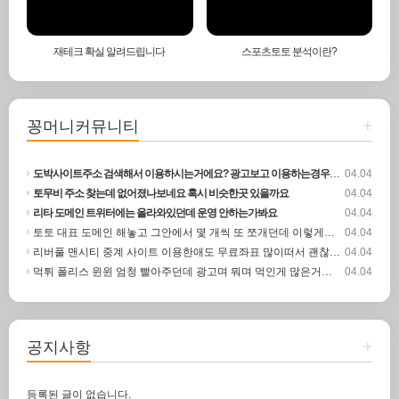
재테크 확실 알려드립니다
스포츠토토 분석이란?
꽁머니커뮤니티
+
도박사이트주소 검색해서 이용하시는거에요? 광고보고 이용하는경우가 대부분이던데
04.04
토무비 주소 찾는데 없어졌나보네요 혹시 비슷한곳 있을까요
04.04
리타 도메인 트위터에는 올라와있던데 운영 안하는가봐요
04.04
토토 대표 도메인 해놓고 그안에서 몇 개씩 또 쪼개던데 이렇게하는 이유가 있나요
04.04
리버풀 맨시티 중계 사이트 이용한애도 무료좌표 많이떠서 괜찮더라구요
04.04
먹튀 폴리스 윈윈 엄청 빨아주던데 광고며 뭐며 먹인게 많은거같네요
04.04
공지사항
+
등록된 글이 없습니다.