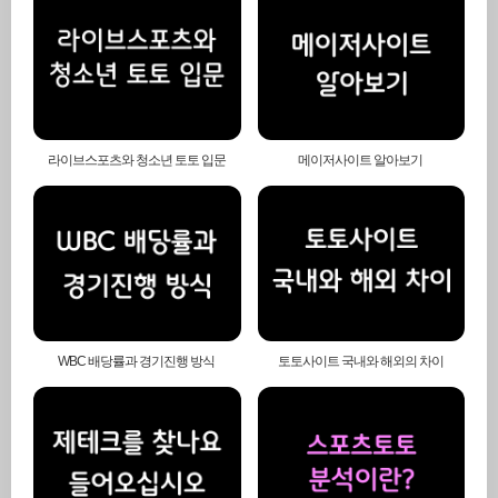
라이브스포츠와 청소년 토토 입문
메이저사이트 알아보기
WBC 배당률과 경기진행 방식
토토사이트 국내와 해외의 차이