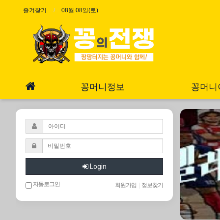
즐겨찾기
08월 08일(토)
꽁머니정보
꽁머니
Login
자동로그인
회원가입
|
정보찾기