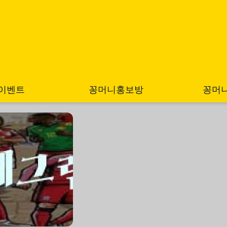
이벤트
꽁머니홍보방
꽁머