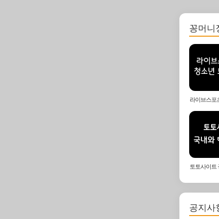
꽁머니
라이브스포츠
토
토토사이트 
공지사