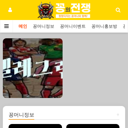
메인
꽁머니정보
꽁머니이벤트
꽁머니홍보방
꽁
꽁머니정보
+