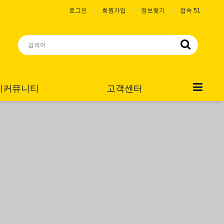
로그인
회원가입
정보찾기
접속 51
니커뮤니티
고객센터