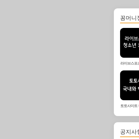
꽁머니
라이브스포츠
토
토토사이트 
공지사