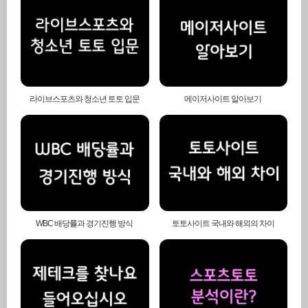
라이브스포츠와 청소년 토토 입문
메이저사이트 알아보기
WBC 배당률과 경기진행 방식
토토사이트 국내와 해외의 차이