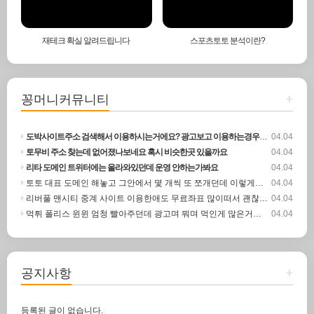
재테크 확실 알려드립니다
스포츠토토 분석이란?
꽁머니커뮤니티
+
도박사이트주소 검색해서 이용하시는거에요? 광고보고 이용하는경우가 대부분이던데
04.04
토무비 주소 찾는데 없어졌나보네요 혹시 비슷한곳 있을까요
04.04
리타 도메인 트위터에는 올라와있던데 운영 안하는가봐요
04.04
토토 대표 도메인 해놓고 그안에서 몇 개씩 또 쪼개던데 이렇게하는 이유가 있나요
04.04
리버풀 맨시티 중계 사이트 이용한애도 무료좌표 많이떠서 괜찮더라구요
04.04
먹튀 폴리스 윈윈 엄청 빨아주던데 광고며 뭐며 먹인게 많은거같네요
04.04
공지사항
+
등록된 글이 없습니다.