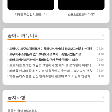
재테크 확실 알려드립니다
스포츠토토 분석이란?
꽁머니커뮤니티
+
도박사이트주소 검색해서 이용하시는거에요? 광고보고 이용하는경우가 대부분이던데
04.04
토무비 주소 찾는데 없어졌나보네요 혹시 비슷한곳 있을까요
04.04
리타 도메인 트위터에는 올라와있던데 운영 안하는가봐요
04.04
토토 대표 도메인 해놓고 그안에서 몇 개씩 또 쪼개던데 이렇게하는 이유가 있나요
04.04
리버풀 맨시티 중계 사이트 이용한애도 무료좌표 많이떠서 괜찮더라구요
04.04
먹튀 폴리스 윈윈 엄청 빨아주던데 광고며 뭐며 먹인게 많은거같네요
04.04
공지사항
+
등록된 글이 없습니다.