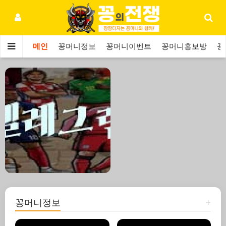
메인
꽁머니정보
꽁머니이벤트
꽁머니홍보방
꽁
꽁머니정보
+