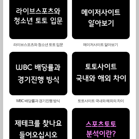
라이브스포츠와 청소년 토토 입문
메이저사이트 알아보기
WBC 배당률과 경기진행 방식
토토사이트 국내와 해외의 차이