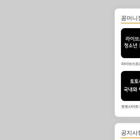
꽁머니
라이브스포츠
토
토토사이트 
공지사