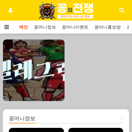
메인
꽁머니정보
꽁머니이벤트
꽁머니홍보방
꽁
꽁머니정보
+