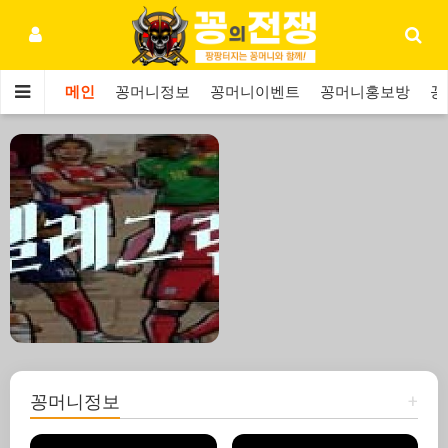
메인
꽁머니정보
꽁머니이벤트
꽁머니홍보방
꽁
꽁머니정보
+