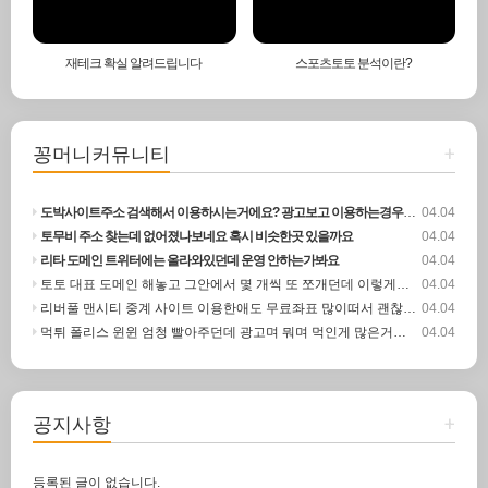
재테크 확실 알려드립니다
스포츠토토 분석이란?
꽁머니커뮤니티
+
도박사이트주소 검색해서 이용하시는거에요? 광고보고 이용하는경우가 대부분이던데
04.04
토무비 주소 찾는데 없어졌나보네요 혹시 비슷한곳 있을까요
04.04
리타 도메인 트위터에는 올라와있던데 운영 안하는가봐요
04.04
토토 대표 도메인 해놓고 그안에서 몇 개씩 또 쪼개던데 이렇게하는 이유가 있나요
04.04
리버풀 맨시티 중계 사이트 이용한애도 무료좌표 많이떠서 괜찮더라구요
04.04
먹튀 폴리스 윈윈 엄청 빨아주던데 광고며 뭐며 먹인게 많은거같네요
04.04
공지사항
+
등록된 글이 없습니다.