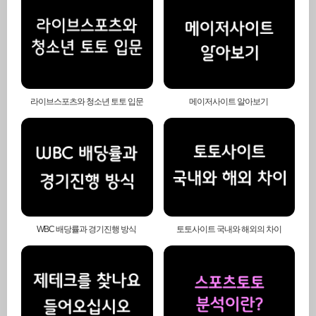
라이브스포츠와 청소년 토토 입문
메이저사이트 알아보기
WBC 배당률과 경기진행 방식
토토사이트 국내와 해외의 차이