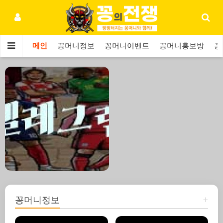
메인
꽁머니정보
꽁머니이벤트
꽁머니홍보방
꽁
꽁머니정보
+