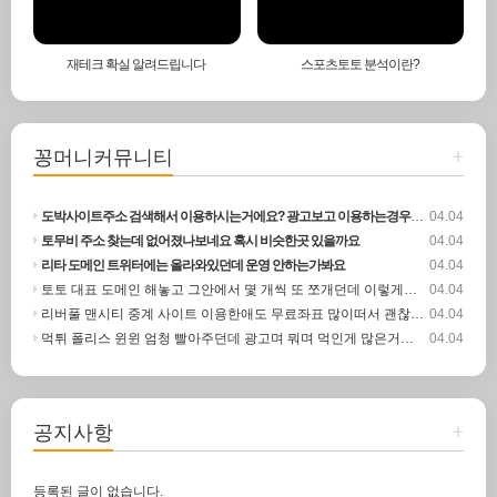
재테크 확실 알려드립니다
스포츠토토 분석이란?
꽁머니커뮤니티
+
도박사이트주소 검색해서 이용하시는거에요? 광고보고 이용하는경우가 대부분이던데
04.04
토무비 주소 찾는데 없어졌나보네요 혹시 비슷한곳 있을까요
04.04
리타 도메인 트위터에는 올라와있던데 운영 안하는가봐요
04.04
토토 대표 도메인 해놓고 그안에서 몇 개씩 또 쪼개던데 이렇게하는 이유가 있나요
04.04
리버풀 맨시티 중계 사이트 이용한애도 무료좌표 많이떠서 괜찮더라구요
04.04
먹튀 폴리스 윈윈 엄청 빨아주던데 광고며 뭐며 먹인게 많은거같네요
04.04
공지사항
+
등록된 글이 없습니다.