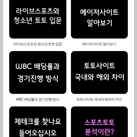
라이브스포츠와 청소년 토토 입문
메이저사이트 알아보기
WBC 배당률과 경기진행 방식
토토사이트 국내와 해외의 차이