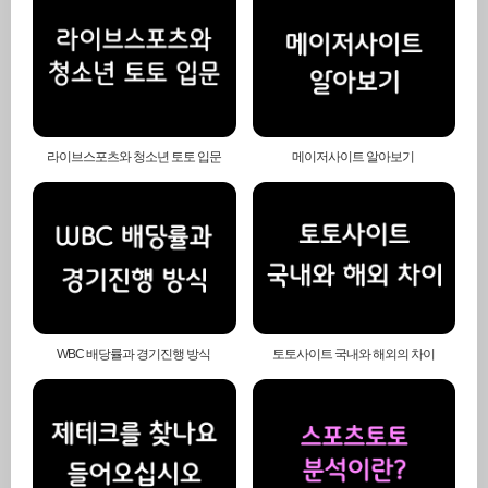
라이브스포츠와 청소년 토토 입문
메이저사이트 알아보기
WBC 배당률과 경기진행 방식
토토사이트 국내와 해외의 차이