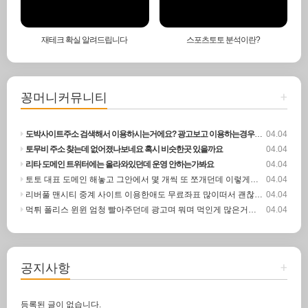
재테크 확실 알려드립니다
스포츠토토 분석이란?
꽁머니커뮤니티
+
도박사이트주소 검색해서 이용하시는거에요? 광고보고 이용하는경우가 대부분이던데
04.04
토무비 주소 찾는데 없어졌나보네요 혹시 비슷한곳 있을까요
04.04
리타 도메인 트위터에는 올라와있던데 운영 안하는가봐요
04.04
토토 대표 도메인 해놓고 그안에서 몇 개씩 또 쪼개던데 이렇게하는 이유가 있나요
04.04
리버풀 맨시티 중계 사이트 이용한애도 무료좌표 많이떠서 괜찮더라구요
04.04
먹튀 폴리스 윈윈 엄청 빨아주던데 광고며 뭐며 먹인게 많은거같네요
04.04
공지사항
+
등록된 글이 없습니다.