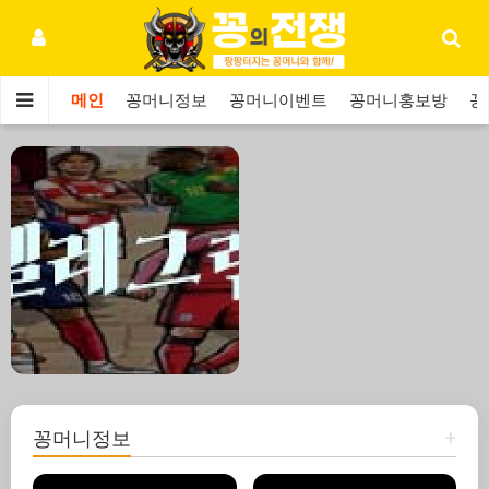
메인
꽁머니정보
꽁머니이벤트
꽁머니홍보방
꽁
꽁머니정보
+