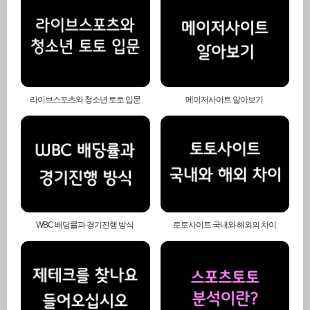
라이브스포츠와 청소년 토토 입문
메이저사이트 알아보기
WBC 배당률과 경기진행 방식
토토사이트 국내와 해외의 차이