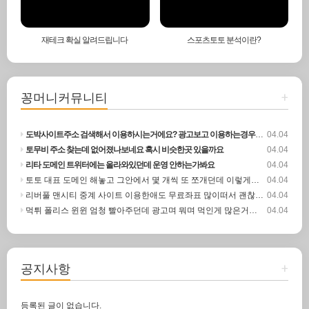
재테크 확실 알려드립니다
스포츠토토 분석이란?
꽁머니커뮤니티
+
도박사이트주소 검색해서 이용하시는거에요? 광고보고 이용하는경우가 대부분이던데
04.04
토무비 주소 찾는데 없어졌나보네요 혹시 비슷한곳 있을까요
04.04
리타 도메인 트위터에는 올라와있던데 운영 안하는가봐요
04.04
토토 대표 도메인 해놓고 그안에서 몇 개씩 또 쪼개던데 이렇게하는 이유가 있나요
04.04
리버풀 맨시티 중계 사이트 이용한애도 무료좌표 많이떠서 괜찮더라구요
04.04
먹튀 폴리스 윈윈 엄청 빨아주던데 광고며 뭐며 먹인게 많은거같네요
04.04
공지사항
+
등록된 글이 없습니다.