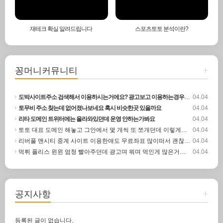
재테크 확실 알려드립니다
스포츠토토 분석이란?
꽁머니커뮤니티
+
도박사이트주소 검색해서 이용하시는거에요? 광고보고 이용하는경우가 대부분이던데
04.04
토무비 주소 찾는데 없어졌나보네요 혹시 비슷한곳 있을까요
04.04
리타 도메인 트위터에는 올라와있던데 운영 안하는가봐요
04.04
토토 대표 도메인 해놓고 그안에서 몇 개씩 또 쪼개던데 이렇게하는 이유가 있나요
04.04
리버풀 맨시티 중계 사이트 이용한애도 무료좌표 많이떠서 괜찮더라구요
04.04
먹튀 폴리스 윈윈 엄청 빨아주던데 광고며 뭐며 먹인게 많은거같네요
04.04
공지사항
+
등록된 글이 없습니다.