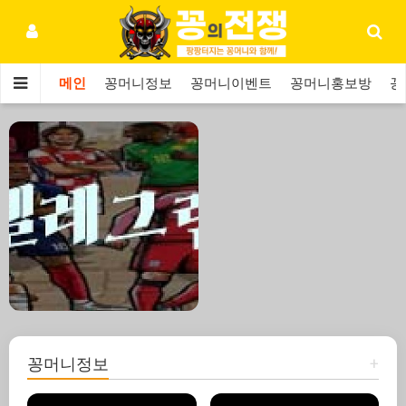
메인
꽁머니정보
꽁머니이벤트
꽁머니홍보방
꽁
꽁머니정보
+