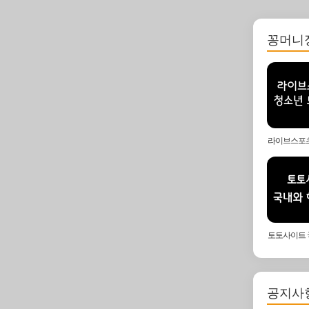
꽁머니
라이브스포츠
토
토토사이트 
공지사