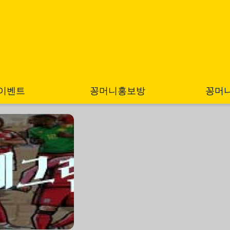
이벤트
꽁머니홍보방
꽁머