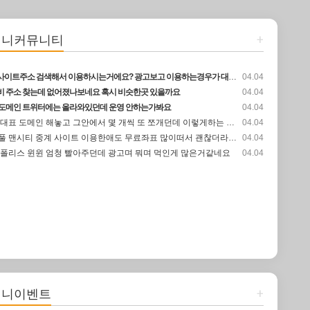
머니커뮤니티
+
이트주소 검색해서 이용하시는거에요? 광고보고 이용하는경우가 대부분이던데
04.04
비 주소 찾는데 없어졌나보네요 혹시 비슷한곳 있을까요
04.04
 도메인 트위터에는 올라와있던데 운영 안하는가봐요
04.04
대표 도메인 해놓고 그안에서 몇 개씩 또 쪼개던데 이렇게하는 이유가 있나요
04.04
 맨시티 중계 사이트 이용한애도 무료좌표 많이떠서 괜찮더라구요
04.04
 폴리스 윈윈 엄청 빨아주던데 광고며 뭐며 먹인게 많은거같네요
04.04
머니이벤트
+