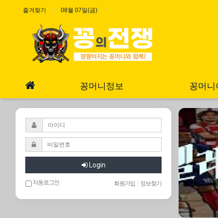
즐겨찾기
08월 07일(금)
꽁머니정보
꽁머니
Login
자동로그인
회원가입
|
정보찾기