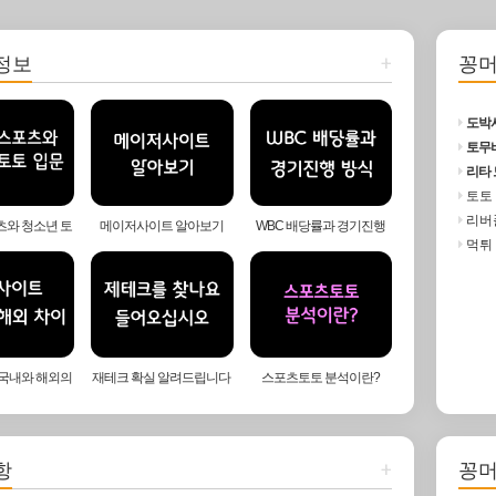
정보
+
꽁
도박사
토무
리타
토토 
리버풀
와 청소년 토
메이저사이트 알아보기
WBC 배당률과 경기진행
먹튀
 입문
방식
국내와 해외의
재테크 확실 알려드립니다
스포츠토토 분석이란?
차이
항
+
꽁