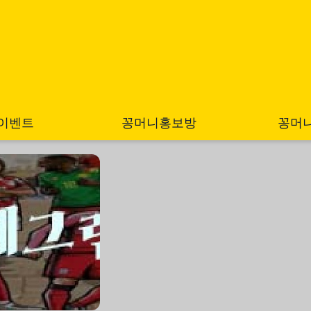
이벤트
꽁머니홍보방
꽁머