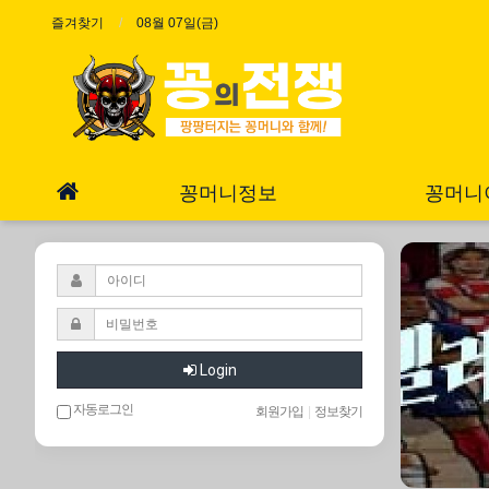
즐겨찾기
08월 07일(금)
꽁머니정보
꽁머니
Login
자동로그인
회원가입
|
정보찾기