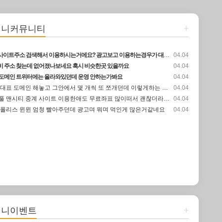
머니커뮤니티
+
이트주소 검색해서 이용하시는거에요? 광고보고 이용하는경우가 대부분이던데
04.04
비 주소 찾는데 없어졌나보네요 혹시 비슷한곳 있을까요
04.04
 도메인 트위터에는 올라와있던데 운영 안하는가봐요
04.04
대표 도메인 해놓고 그안에서 몇 개씩 또 쪼개던데 이렇게하는 이유가 있나요
04.04
 맨시티 중계 사이트 이용한애도 무료좌표 많이떠서 괜찮더라구요
04.04
 폴리스 윈윈 엄청 빨아주던데 광고며 뭐며 먹인게 많은거같네요
04.04
머니이벤트
+