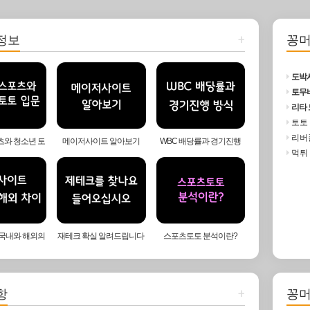
정보
+
꽁
도박사
토무
리타
토토 
리버풀
와 청소년 토
메이저사이트 알아보기
WBC 배당률과 경기진행
먹튀
 입문
방식
국내와 해외의
재테크 확실 알려드립니다
스포츠토토 분석이란?
차이
항
+
꽁