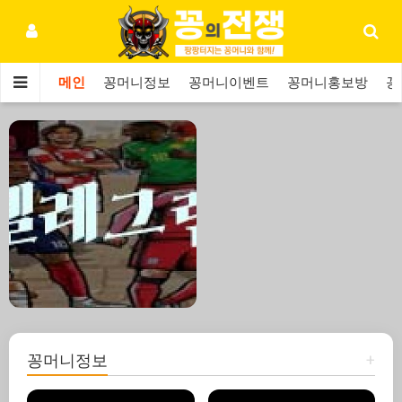
메인
꽁머니정보
꽁머니이벤트
꽁머니홍보방
꽁
꽁머니정보
+