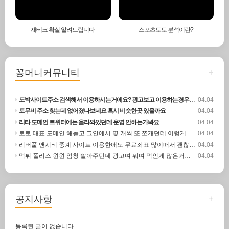
재테크 확실 알려드립니다
스포츠토토 분석이란?
꽁머니커뮤니티
+
도박사이트주소 검색해서 이용하시는거에요? 광고보고 이용하는경우가 대부분이던데
04.04
토무비 주소 찾는데 없어졌나보네요 혹시 비슷한곳 있을까요
04.04
리타 도메인 트위터에는 올라와있던데 운영 안하는가봐요
04.04
토토 대표 도메인 해놓고 그안에서 몇 개씩 또 쪼개던데 이렇게하는 이유가 있나요
04.04
리버풀 맨시티 중계 사이트 이용한애도 무료좌표 많이떠서 괜찮더라구요
04.04
먹튀 폴리스 윈윈 엄청 빨아주던데 광고며 뭐며 먹인게 많은거같네요
04.04
공지사항
+
등록된 글이 없습니다.