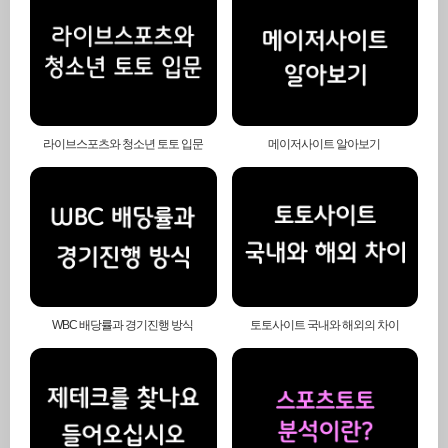
라이브스포츠와 청소년 토토 입문
메이저사이트 알아보기
WBC 배당률과 경기진행 방식
토토사이트 국내와 해외의 차이