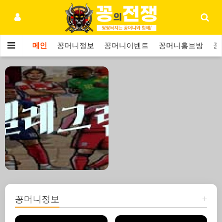
메인
꽁머니정보
꽁머니이벤트
꽁머니홍보방
꽁
꽁머니정보
+